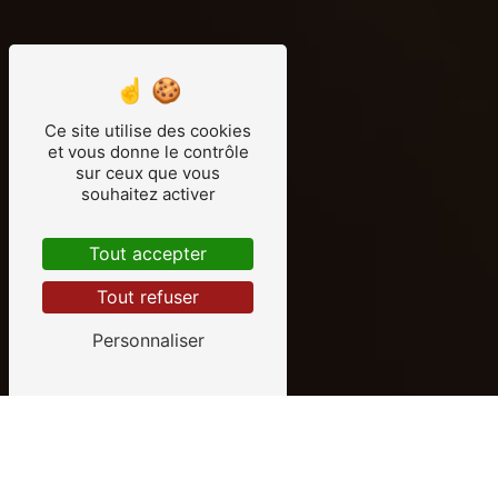
Ce site utilise des cookies
et vous donne le contrôle
sur ceux que vous
souhaitez activer
Tout accepter
Tout refuser
VISITEZ NOS PARTENAIRES :
JW BOIS
•
TFFC
Personnaliser