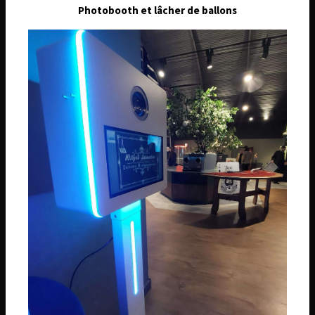
26 Route de Châtenoy, 45530 Sury-aux-Bois
Photobooth et lâcher de ballons
Téléphone
06 74 14 59 01
Email
wilfridanimation@orange.fr