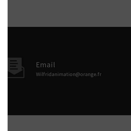
Email
wilfridanimation@orange.fr