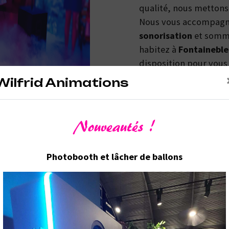
qualité, nous mettons 
Nous vous accompagno
sonorisation
et somme
habitez à
Fontainebl
disposition pour vous
nécessaires à votre pr
Wilfrid Animations
est avant tout notre p
renforce encore plus n
équipe est qualifiée et
Nouveautés !
Photobooth et lâcher de ballons
En savoir plus