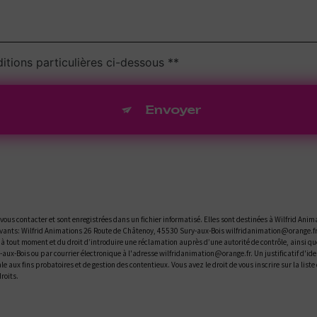
itions particulières ci-dessous **
Envoyer
us contacter et sont enregistrées dans un fichier informatisé. Elles sont destinées à Wilfrid Anima
ants: Wilfrid Animations 26 Route de Châtenoy, 45530 Sury-aux-Bois wilfridanimation@orange.fr. V
t à tout moment et du droit d’introduire une réclamation auprès d’une autorité de contrôle, ainsi q
y-aux-Bois ou par courrier électronique à l'adresse wilfridanimation@orange.fr. Un justificatif d
le aux fins probatoires et de gestion des contentieux. Vous avez le droit de vous inscrire sur la li
droits.