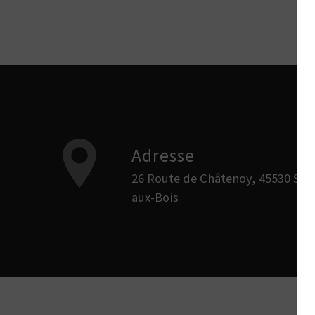
Adresse
26 Route de Châtenoy, 45530 Sury-
aux-Bois