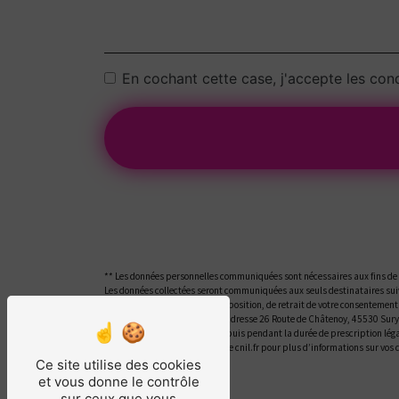
En cochant cette case, j'accepte les cond
** Les données personnelles communiquées sont nécessaires aux fins de vo
Les données collectées seront communiquées aux seuls destinataires suiv
portabilité, de limitation, d’opposition, de retrait de votre consentemen
ces droits par voie postale à l'adresse 26 Route de Châtenoy, 45530 Sur
la période de prise de contact puis pendant la durée de prescription léga
Bloctel.gouv.fr
. Consultez le site cnil.fr pour plus d’informations sur vos 
Ce site utilise des cookies
et vous donne le contrôle
sur ceux que vous