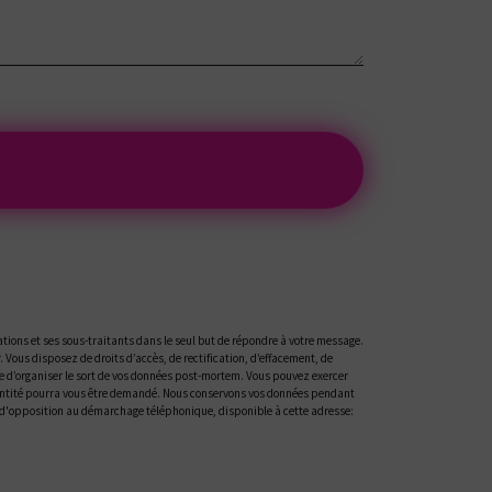
tions et ses sous-traitants dans le seul but de répondre à votre message.
ous disposez de droits d’accès, de rectification, d’effacement, de
ue d’organiser le sort de vos données post-mortem. Vous pouvez exercer
'identité pourra vous être demandé. Nous conservons vos données pendant
ste d'opposition au démarchage téléphonique, disponible à cette adresse: