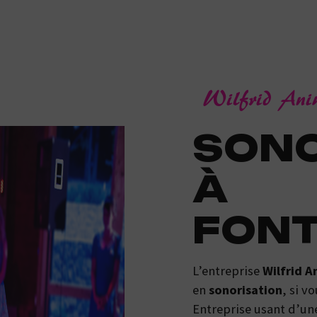
Wilfrid An
SONORISATION
À
FONT
L’entreprise
Wilfrid A
en
sonorisation
, si v
Entreprise usant d’une