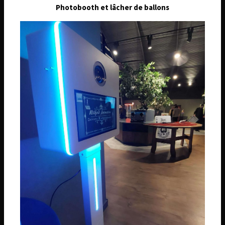
26 Route de Châtenoy, 45530 Sury-aux-Bois
Photobooth et lâcher de ballons
Téléphone
06 74 14 59 01
Email
wilfridanimation@orange.fr