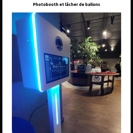
26 Route de Châtenoy, 45530 Sury-aux-Bois
Photobooth et lâcher de ballons
Téléphone
06 74 14 59 01
Email
wilfridanimation@orange.fr