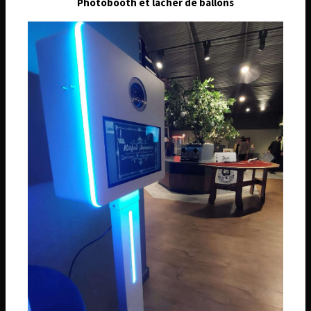
Photobooth et lâcher de ballons
Téléphone
06 74 14 59 01
Email
wilfridanimation@orange.fr