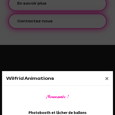
En savoir plus
Contactez-nous
×
Wilfrid Animations
Nouveautés !
Adresse
26 Route de Châtenoy, 45530 Sury-aux-Bois
Photobooth et lâcher de ballons