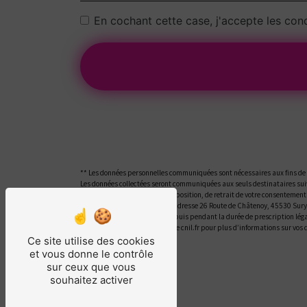
En cochant cette case, j'accepte les cond
** Les données personnelles communiquées sont nécessaires aux fins de vo
Les données collectées seront communiquées aux seuls destinataires suiv
portabilité, de limitation, d’opposition, de retrait de votre consentemen
ces droits par voie postale à l'adresse 26 Route de Châtenoy, 45530 Sur
la période de prise de contact puis pendant la durée de prescription léga
Bloctel.gouv.fr
. Consultez le site cnil.fr pour plus d’informations sur vos 
Ce site utilise des cookies
et vous donne le contrôle
sur ceux que vous
souhaitez activer