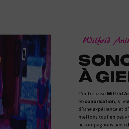
Wilfrid An
SONORISATION
À GI
L’entreprise
Wilfrid A
en
sonorisation
, si v
d’une expérience et d’
mettons tout en oeuvr
accompagnons ainsi d