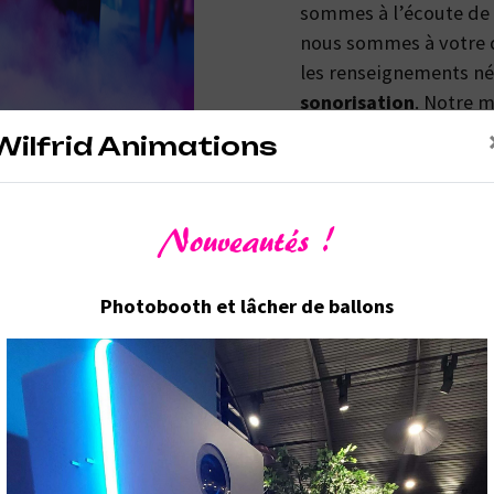
sommes à l’écoute de 
nous sommes à votre 
les renseignements néc
sonorisation
. Notre m
le partager avec vous 
Wilfrid Animations
réussir. Toute notre éq
propreté et rigueur.
Nouveautés !
Photobooth et lâcher de ballons
En savoir plus