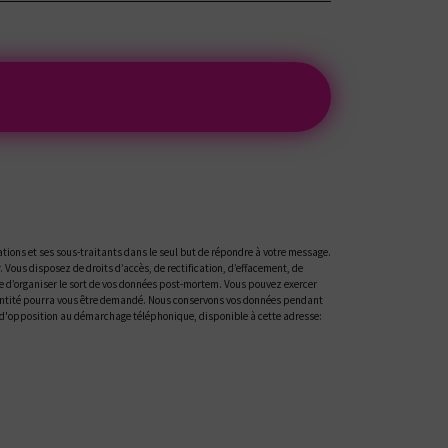
tions et ses sous-traitants dans le seul but de répondre à votre message.
ous disposez de droits d’accès, de rectification, d’effacement, de
ue d’organiser le sort de vos données post-mortem. Vous pouvez exercer
'identité pourra vous être demandé. Nous conservons vos données pendant
ste d'opposition au démarchage téléphonique, disponible à cette adresse: