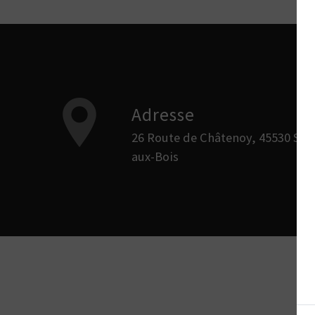
Adresse
26 Route de Châtenoy, 45530 Sury-
aux-Bois