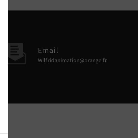
Email
wilfridanimation@orange.fr