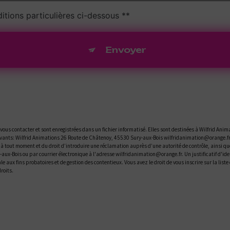
itions particulières ci-dessous **
Envoyer
us contacter et sont enregistrées dans un fichier informatisé. Elles sont destinées à Wilfrid Anima
ants: Wilfrid Animations 26 Route de Châtenoy, 45530 Sury-aux-Bois wilfridanimation@orange.fr. V
t à tout moment et du droit d’introduire une réclamation auprès d’une autorité de contrôle, ainsi q
y-aux-Bois ou par courrier électronique à l'adresse wilfridanimation@orange.fr. Un justificatif d
le aux fins probatoires et de gestion des contentieux. Vous avez le droit de vous inscrire sur la li
droits.