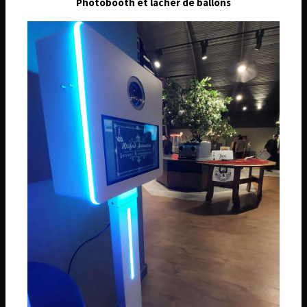
Photobooth et lâcher de ballons
Téléphone
06 74 14 59 01
Email
wilfridanimation@orange.fr