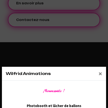
En savoir plus
Contactez-nous
×
Wilfrid Animations
Nouveautés !
Adresse
26 Route de Châtenoy, 45530 Sury-aux-Bois
Photobooth et lâcher de ballons