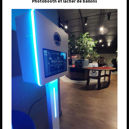
Photobooth et lâcher de ballons
Téléphone
06 74 14 59 01
Email
wilfridanimation@orange.fr