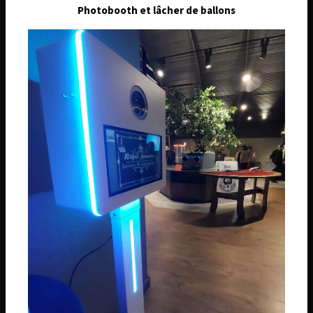
26 Route de Châtenoy, 45530 Sury-aux-Bois
Photobooth et lâcher de ballons
Téléphone
06 74 14 59 01
Email
wilfridanimation@orange.fr