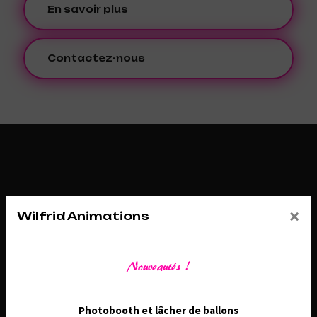
En savoir plus
Contactez-nous
×
Wilfrid Animations
Nouveautés !
Adresse
26 Route de Châtenoy, 45530 Sury-aux-Bois
Photobooth et lâcher de ballons