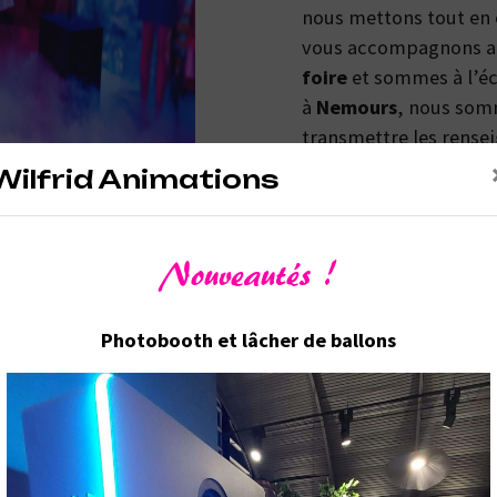
nous mettons tout en 
vous accompagnons ai
foire
et sommes à l’éc
à
Nemours
, nous som
transmettre les rense
de
Animation foire
. 
Wilfrid Animations
passion et le partager
notre désir de réussir.
travaille avec propreté
Nouveautés !
Photobooth et lâcher de ballons
En savoir plus