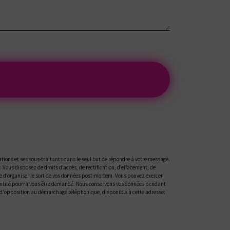
tions et ses sous-traitants dans le seul but de répondre à votre message.
ous disposez de droits d’accès, de rectification, d’effacement, de
ue d’organiser le sort de vos données post-mortem. Vous pouvez exercer
'identité pourra vous être demandé. Nous conservons vos données pendant
ste d'opposition au démarchage téléphonique, disponible à cette adresse: