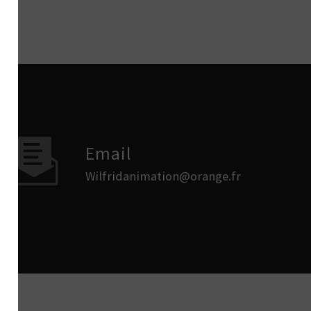
Email
wilfridanimation@orange.fr