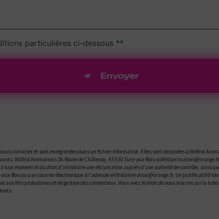
itions particulières ci-dessous **
Envoyer
us contacter et sont enregistrées dans un fichier informatisé. Elles sont destinées à Wilfrid Anima
ants: Wilfrid Animations 26 Route de Châtenoy, 45530 Sury-aux-Bois wilfridanimation@orange.fr. V
t à tout moment et du droit d’introduire une réclamation auprès d’une autorité de contrôle, ainsi q
y-aux-Bois ou par courrier électronique à l'adresse wilfridanimation@orange.fr. Un justificatif d
le aux fins probatoires et de gestion des contentieux. Vous avez le droit de vous inscrire sur la li
droits.