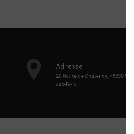
Adresse
26 Route de Châtenoy, 45530 Sury-
aux-Bois