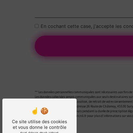
En cochant cette case, j'accepte les cond
** Les données personnelles communiquées sont nécessaires aux fins de vo
Les données collectées seront communiquées aux seuls destinataires suiv
portabilité, de limitation, d’opposition, de retrait de votre consentemen
ces droits par voie postale à l'adresse 26 Route de Châtenoy, 45530 Sur
la période de prise de contact puis pendant la durée de prescription léga
Bloctel.gouv.fr
. Consultez le site cnil.fr pour plus d’informations sur vos 
Ce site utilise des cookies
et vous donne le contrôle
sur ceux que vous