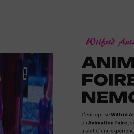
Wilfrid An
ANIMATION
FOIR
NEM
L’entreprise
Wilfrid A
en
Animation foire
, s
usant d’une expérience