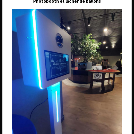
Photobooth et lâcher de ballons
Téléphone
06 74 14 59 01
Email
wilfridanimation@orange.fr