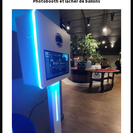
Photobooth et lâcher de ballons
Téléphone
06 74 14 59 01
Email
wilfridanimation@orange.fr