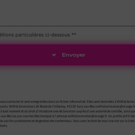
itions particulières ci-dessous **
Envoyer
us contacter et sont enregistrées dans un fichier informatisé. Elles sont destinées à Wilfrid Anima
ants: Wilfrid Animations 26 Route de Châtenoy, 45530 Sury-aux-Bois wilfridanimation@orange.fr. V
t à tout moment et du droit d’introduire une réclamation auprès d’une autorité de contrôle, ainsi q
y-aux-Bois ou par courrier électronique à l'adresse wilfridanimation@orange.fr. Un justificatif d
le aux fins probatoires et de gestion des contentieux. Vous avez le droit de vous inscrire sur la li
droits.