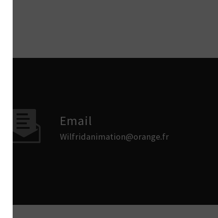
Email
wilfridanimation@orange.fr