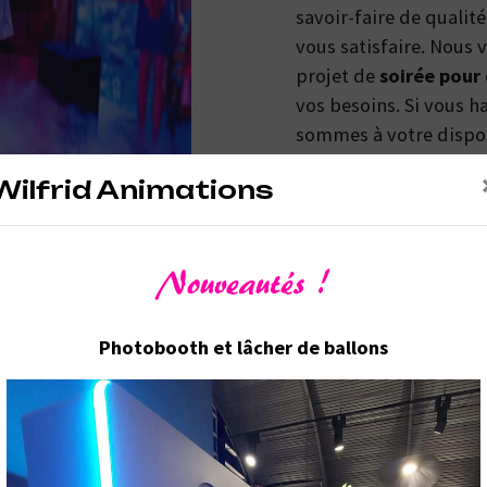
savoir-faire de qualit
vous satisfaire. Nous
projet de
soirée pour
vos besoins. Si vous h
sommes à votre dispos
renseignements nécess
Wilfrid Animations
entreprise
. Notre mét
partager avec vous re
réussir. Toute notre éq
Nouveautés !
propreté et rigueur.
Photobooth et lâcher de ballons
En savoir plus