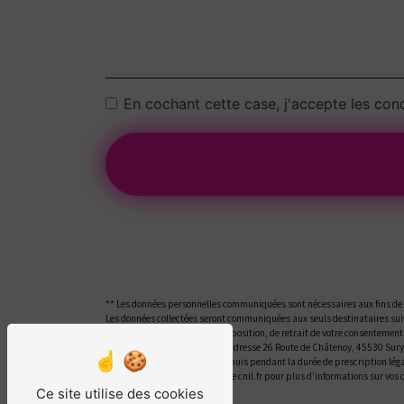
En cochant cette case, j'accepte les cond
** Les données personnelles communiquées sont nécessaires aux fins de vo
Les données collectées seront communiquées aux seuls destinataires suiv
portabilité, de limitation, d’opposition, de retrait de votre consentemen
ces droits par voie postale à l'adresse 26 Route de Châtenoy, 45530 Sur
la période de prise de contact puis pendant la durée de prescription léga
Bloctel.gouv.fr
. Consultez le site cnil.fr pour plus d’informations sur vos 
Ce site utilise des cookies