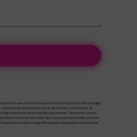
tions et ses sous-traitants dans le seul but de répondre à votre message.
ous disposez de droits d’accès, de rectification, d’effacement, de
ue d’organiser le sort de vos données post-mortem. Vous pouvez exercer
'identité pourra vous être demandé. Nous conservons vos données pendant
ste d'opposition au démarchage téléphonique, disponible à cette adresse: