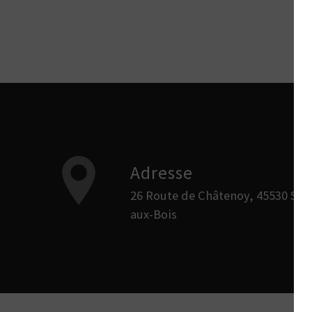
Adresse
26 Route de Châtenoy, 45530 Sury-
aux-Bois