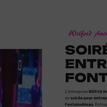
Wilfrid An
SOIRÉE POUR
ENTR
FONT
L’entreprise
Wilfrid A
en
soirée pour entrep
Fontainebleau
. Entre